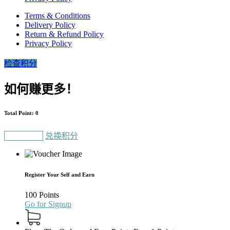
Terms & Conditions
Delivery Policy
Return & Refund Policy
Privacy Policy
检查积分
如何赚更多！
Total Point: 0
Gain Points
兑换积分
Register Your Self and Earn
100 Points
Go for Signup