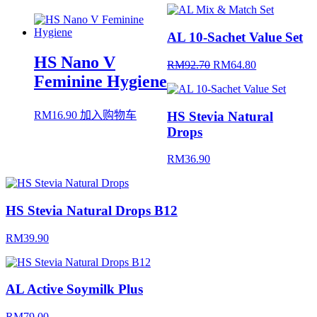
AL 10-Sachet Value Set
HS Nano V
RM
92.70
RM
64.80
Feminine Hygiene
HS Stevia Natural
RM
16.90
加入购物车
Drops
RM
36.90
HS Stevia Natural Drops B12
RM
39.90
AL Active Soymilk Plus
RM
79.00