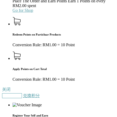
Place The Order and Earn Points
Earn 1 Points on every
RM
2.00
spent
Go for Shop
Redeem Points on Particluar Products
Conversion Rule:
RM
1.00
= 10 Point
Apply Points on Cart Total
Conversion Rule:
RM
1.00
= 10 Point
关闭
Gain Points
兑换积分
Register Your Self and Earn