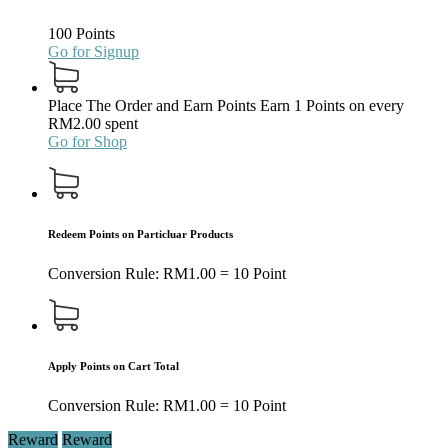
100 Points
Go for Signup
Place The Order and Earn Points
Earn 1 Points on every
RM
2.00
spent
Go for Shop
Redeem Points on Particluar Products
Conversion Rule:
RM
1.00
= 10 Point
Apply Points on Cart Total
Conversion Rule:
RM
1.00
= 10 Point
Reward
Reward