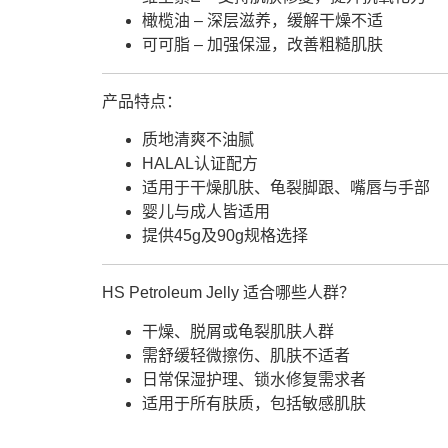
橄榄油 – 深层滋养，缓解干燥不适
可可脂 – 加强保湿，改善粗糙肌肤
产品特点：
质地清爽不油腻
HALAL认证配方
适用于干燥肌肤、龟裂脚跟、嘴唇与手部
婴儿与成人皆适用
提供45g及90g规格选择
HS Petroleum Jelly 适合哪些人群？
干燥、脱屑或龟裂肌肤人群
需舒缓轻微擦伤、肌肤不适者
日常保湿护理、锁水修复需求者
适用于所有肤质，包括敏感肌肤