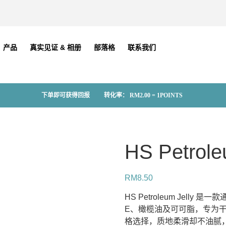
产品
真实见证 & 相册
部落格
联系我们
下单即可获得回报
转化率：
RM
2.00
= 1POINTS
HS Petrole
RM
8.50
HS Petroleum Jell
E、橄榄油及可可脂，专为干燥
格选择，质地柔滑却不油腻