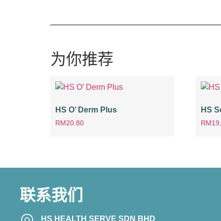
为你推荐
HS O’ Derm Plus
HS S
RM
20.80
RM
19
联系我们
HS HEALTH SERVE SDN BHD