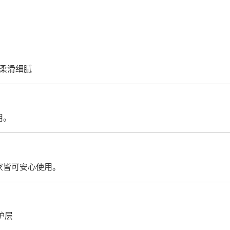
柔滑细腻
用。
家皆可安心使用。
保护层