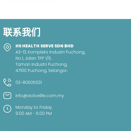
联系我们
HS HEALTH SERVE SDN BHD
A3-13, Kompleks Industri Puchong,
No.1, Jalan TPP 1/6,
Taman Industri Puchong,
47100 Puchong, Selangor.
03-80605031
info@activelife.com.my
Monday to Friday
9:00 AM - 6:00 PM