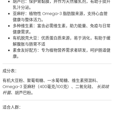
胡芦巴：保护胃黏膜，并作为天然催乳剂，有助于提升
乳汁分泌。
亚麻籽：植物性 Omega-3 脂肪酸来源，支持心血管
健康与整体活力。
多种维生素：富含必需维生素，助力能量、免疫与日常
健康需求。
有机脱壳大豆：优质蛋白质来源，易于消化，有助于缓
解腹胀与肠胃不适
素食友好配方：专为植物营养需求者研发，呵护肠道健
康。
成分表：
有机大豆粉、聚葡萄糖、一水葡萄糖、维生素预混料、
Omega-3 亚麻籽（400毫克/100克）、二氧化硅、
长双歧
杆菌、
胡芦巴粉。
适合人群：