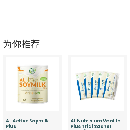
为你推荐
AL Active Soymilk
AL Nutrisium Vanilla
Plus
Plus Trial Sachet