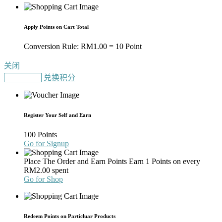
Apply Points on Cart Total
Conversion Rule:
RM
1.00
= 10 Point
关闭
Gain Points
兑换积分
Register Your Self and Earn
100 Points
Go for Signup
Place The Order and Earn Points
Earn 1 Points on every
RM
2.00
spent
Go for Shop
Redeem Points on Particluar Products