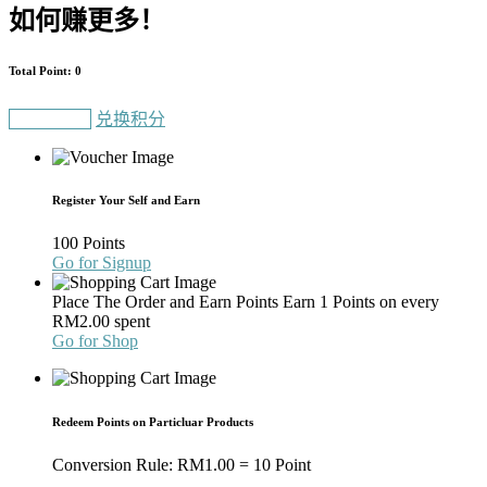
如何赚更多！
Total Point: 0
Gain Points
兑换积分
Register Your Self and Earn
100 Points
Go for Signup
Place The Order and Earn Points
Earn 1 Points on every
RM
2.00
spent
Go for Shop
Redeem Points on Particluar Products
Conversion Rule:
RM
1.00
= 10 Point